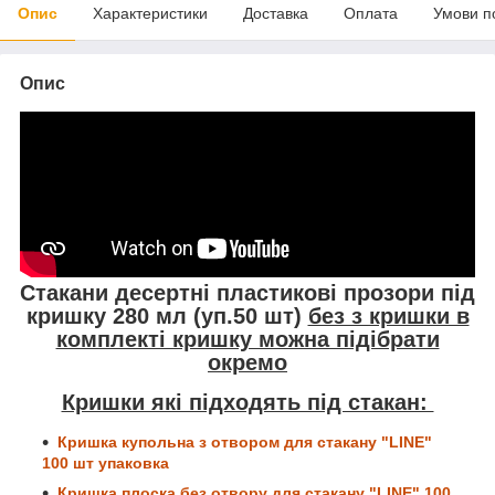
Опис
Характеристики
Доставка
Оплата
Умови п
Опис
Стакани десертні пластикові прозори під
кришку 280 мл
(уп.50 шт)
без з кришки в
комплекті кришку можна підібрати
окремо
Кришки які підходять під стакан:
Кришка купольна з отвором для стакану "LINE"
100 шт упаковка
Кришка плоска без отвору для стакану "LINE" 100