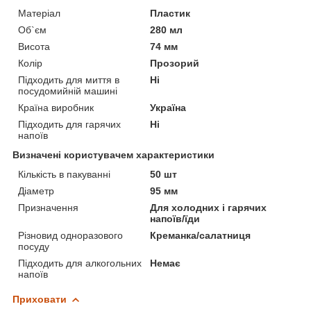
Матеріал
Пластик
Об`єм
280 мл
Висота
74 мм
Колір
Прозорий
Підходить для миття в
Ні
посудомийній машині
Країна виробник
Україна
Підходить для гарячих
Ні
напоїв
Визначені користувачем характеристики
Кількість в пакуванні
50 шт
Діаметр
95 мм
Призначення
Для холодних і гарячих
напоїв/їди
Різновид одноразового
Креманка/салатниця
посуду
Підходить для алкогольних
Немає
напоїв
Приховати