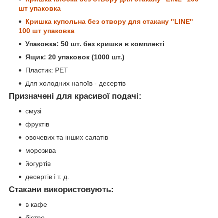
шт упаковка
Кришка купольна без отвору для стакану "LINE"
100 шт упаковка
Упаковка: 50 шт. без кришки в комплекті
Ящик: 20 упаковок (1000 шт.)
Пластик: PЕТ
Для холодних напоїв - десертів
Призначені для красивої подачі:
смузі
фруктів
овочевих та інших салатів
морозива
йогуртів
десертів і т. д.
Стакани використовують:
в кафе
бістро