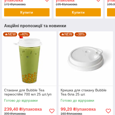
упаковка
упаковка
упа
172 ₴/упаковка
195 ₴/упаковка
199,9
Купити
Купити
Акційні пропозиції та новинки
🔥NEW
–40%
🔥NEW
–38%
Стакани для Bubble Tea
Кришка для cтакану Bubble
термостійкі 700 мл 25 шт./уп
Tea біла 25 шт.
Готово до відправки
Готово до відправки
239,40
99,20
₴/упаковка
₴/упаковка
399 ₴/упаковка
160 ₴/упаковка