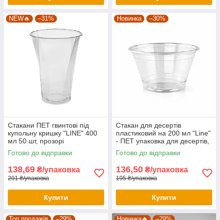
NEW🔥
–31%
Новинка
–30%
Стакани ПЕТ гвинтові під
Стакан для десертів
купольну кришку "LINE" 400
пластиковий на 200 мл "Line"
мл 50 шт, прозорі
- ПЕТ упаковка для десертів,
напоїв, їжі
Готово до відправки
Готово до відправки
138,69
136,50
₴/упаковка
₴/упаковка
201 ₴/упаковка
195 ₴/упаковка
Купити
Купити
Топ продажів
–29%
Новинка🔥
–29%