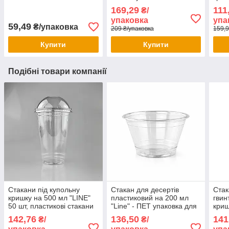
без 
169,29
111
₴/
упаковка
упа
59,49
₴/упаковка
209 ₴/упаковка
159,9
Купити
Купити
Подібні товари компанії
Стакани під купольну
Стакан для десертів
Стак
кришку на 500 мл "LINE"
пластиковий на 200 мл
гвин
50 шт, пластикові стакани
"Line" - ПЕТ упаковка для
криш
для літніх напоїв
десертів, напоїв, їжі
шт) 
142,76
136,50
141
₴/
₴/