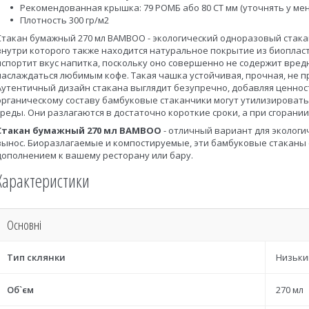
Рекомендованная крышка: 79 РОМБ або 80 СТ мм (уточнять у ме
Плотность 300 гр/м2
Стакан бумажный 270 мл BAMBOO - экологический одноразовый стака
внутри которого также находится натуральное покрытие из биоплас
испортит вкус напитка, поскольку оно совершенно не содержит вре
наслаждаться любимым кофе. Такая чашка устойчивая, прочная, не 
Аутентичный дизайн стакана выглядит безупречно, добавляя ценнос
органическому составу бамбуковые стаканчики могут утилизироват
среды. Они разлагаются в достаточно короткие сроки, а при сгорани
Стакан бумажный 270 мл BAMBOO
- отличный вариант для эколог
вынос. Биоразлагаемые и компостируемые, эти бамбуковые стаканы
дополнением к вашему ресторану или бару.
Характеристики
Основні
Тип склянки
Низьки
Об`єм
270 мл