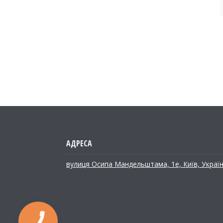
вулиця Осипа Мандельштама, 1е, Київ, Украї
КНОПКА