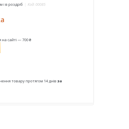
 і в роздріб
Код:
00085
ка
на сайті — 700 ₴
нення товару протягом 14 днів
за