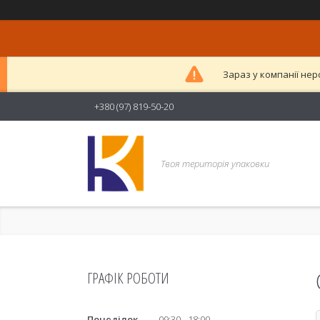
Зараз у компанії нер
+380 (97) 819-50-20
Твоя територія упаковки
ГРАФІК РОБОТИ
Понеділок
09:30
18:00