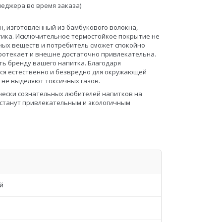
неджера во время заказа)
н, изготовленный из бамбукового волокна,
тика. Исключительное термостойкое покрытие не
дных веществ и потребитель сможет спокойно
протекает и внешне достаточно привлекательна.
ть бренду вашего напитка. Благодаря
ься естественно и безвредно для окружающей
и не выделяют токсичных газов.
ически сознательных любителей напитков на
 станут привлекательным и экологичным
й