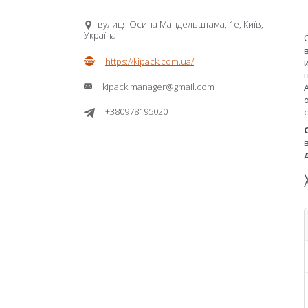
вулиця Осипа Мандельштама, 1е, Київ,
Україна
https://kipack.com.ua/
kipack.manager@gmail.com
+380978195020