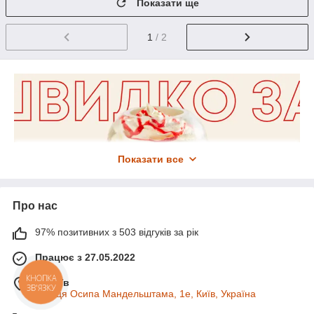
Показати ще
1
/ 2
Показати все
Про нас
97% позитивних з 503 відгуків за рік
Працює з 27.05.2022
м. Київ
КНОПКА
ЗВ'ЯЗКУ
вулиця Осипа Мандельштама, 1е, Київ, Україна