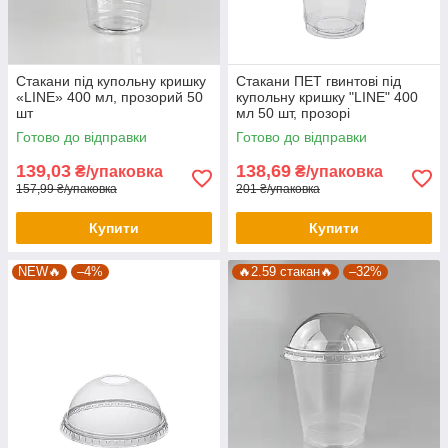
Стакани під купольну кришку
Стакани ПЕТ гвинтові під
«LINE» 400 мл, прозорий 50
купольну кришку "LINE" 400
шт
мл 50 шт, прозорі
Готово до відправки
Готово до відправки
139,03
138,69
₴/упаковка
₴/упаковка
157,99 ₴/упаковка
201 ₴/упаковка
Купити
Купити
NEW🔥
–4%
🔥2.59 стакан🔥
–32%