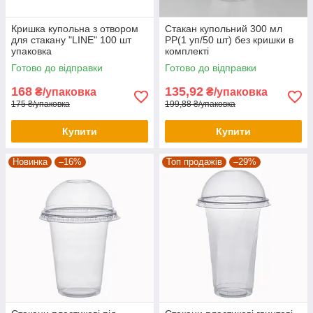
Кришка купольна з отвором
Стакан купольний 300 мл
для стакану "LINE" 100 шт
PP(1 уп/50 шт) без кришки в
упаковка
комплекті
Готово до відправки
Готово до відправки
168
135,92
₴/упаковка
₴/упаковка
175 ₴/упаковка
199,88 ₴/упаковка
Купити
Купити
Новинка
–16%
Топ продажів
–29%