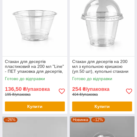
вже сьогодні і забезпечте своїм клієнтам зручність та безпеку
при їді та напоях."
Стакан для десертів
Стакан для десертів на 200
пластиковий на 200 мл "Line"
мл з купольною кришкою
- ПЕТ упаковка для десертів,
(уп.50 шт), купольні стакани
напоїв, їжі
Готово до відправки
Готово до відправки
136,50
254
₴/упаковка
₴/упаковка
195 ₴/упаковка
404 ₴/упаковка
Купити
Купити
–26%
Новинка
–12%