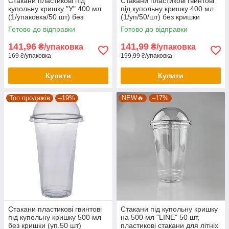
Стакани пластикові під
Стакани пластикові гвинтові
купольну кришку "У" 400 мл
під купольну кришку 400 мл
(1/упаковка/50 шт) без
(1/уп/50/шт) без кришки
кришки, пластикові стакани
Готово до відправки
Готово до відправки
141,96
141,99
₴/упаковка
₴/упаковка
169 ₴/упаковка
199,99 ₴/упаковка
Купити
Купити
Топ продажів
–19%
NEW🔥
–17%
Стакани пластикові гвинтові
Стакани під купольну кришку
під купольну кришку 500 мл
на 500 мл "LINE" 50 шт,
без кришки (уп.50 шт)
пластикові стакани для літніх