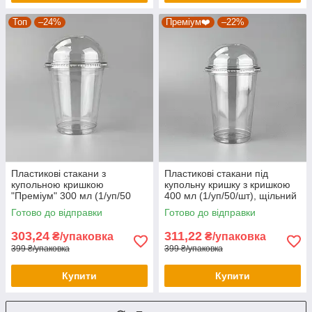
Топ
–24%
Преміум❤️
–22%
Пластикові стакани з
Пластикові стакани під
купольною кришкою
купольну кришку з кришкою
"Преміум" 300 мл (1/уп/50
400 мл (1/уп/50/шт), щільний
шт.), стакани для коктейлів
преміум стакан
Готово до відправки
Готово до відправки
303,24
311,22
₴/упаковка
₴/упаковка
399 ₴/упаковка
399 ₴/упаковка
Купити
Купити