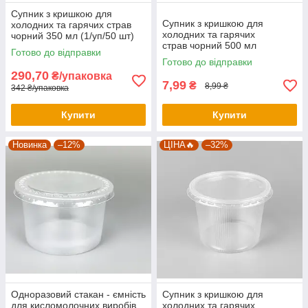
Супник з кришкою для
Супник з кришкою для
холодних та гарячих страв
холодних та гарячих
чорний 350 мл (1/уп/50 шт)
страв чорний 500 мл
Готово до відправки
(упаковка 50 шт)
Готово до відправки
290,70
₴/упаковка
7,99
₴
8,99 ₴
342 ₴/упаковка
Купити
Купити
Новинка
–12%
ЦІНА🔥
–32%
Одноразовий стакан - ємність
Супник з кришкою для
для кисломолочних виробів
холодних та гарячих