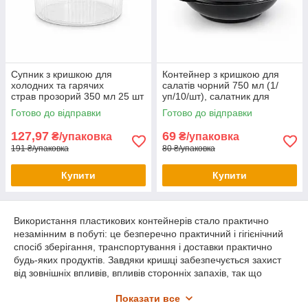
Супник з кришкою для
Контейнер з кришкою для
холодних та гарячих
салатів чорний 750 мл (1/
страв прозорий 350 мл 25 шт
уп/10/шт), салатник для
доставки їжі
Готово до відправки
Готово до відправки
127,97
69
₴/упаковка
₴/упаковка
191 ₴/упаковка
80 ₴/упаковка
Купити
Купити
Використання пластикових контейнерів стало практично
незамінним в побуті: це безперечно практичний і гігієнічний
спосіб зберігання, транспортування і доставки практично
будь-яких продуктів. Завдяки кришці забезпечується захист
від зовнішніх впливів, впливів сторонніх запахів, так що
продукт не втрачає власних смакових особливостей. Якщо ви
Показати все
шукаєте пластикові контейнери з якісної харчової пластмаси