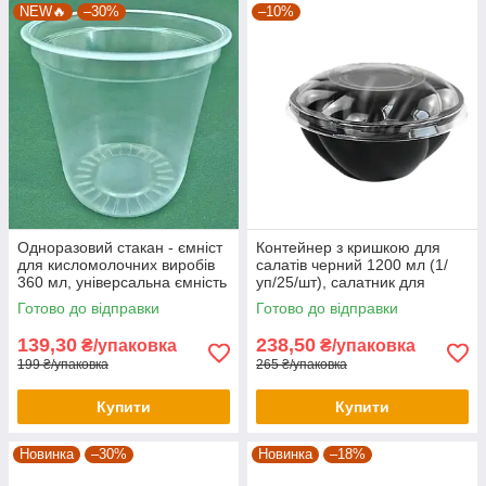
NEW🔥
–30%
–10%
Одноразовий стакан - ємніст
Контейнер з кришкою для
для кисломолочних виробів
салатів черний 1200 мл (1/
360 мл, універсальна ємність
уп/25/шт), салатник для
доставки їжі
Готово до відправки
Готово до відправки
139,30
238,50
₴/упаковка
₴/упаковка
199 ₴/упаковка
265 ₴/упаковка
Купити
Купити
Новинка
–30%
Новинка
–18%