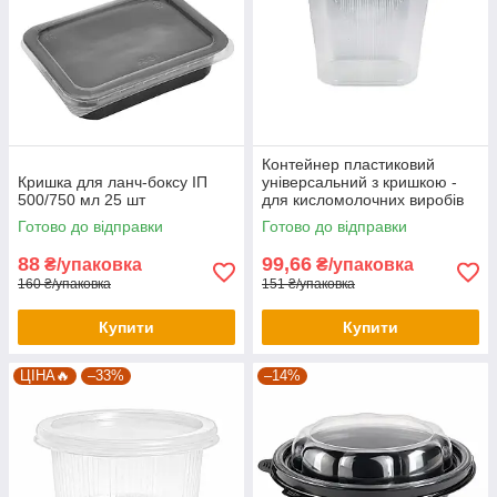
Контейнер пластиковий
Кришка для ланч-боксу ІП
універсальний з кришкою -
500/750 мл 25 шт
для кисломолочних виробів
500 мл 25 шт
Готово до відправки
Готово до відправки
88
99,66
₴/упаковка
₴/упаковка
160 ₴/упаковка
151 ₴/упаковка
Купити
Купити
ЦІНА🔥
–33%
–14%