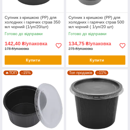
Супник з кришкою (РР) для
Супник з кришкою (РР) для
холодних і гарячих страв 350
холодних і гарячих страв 500
мл чорний (1/уп/20/шт)
мл чорний ( 1/уп/20 шт)
Готово до відправки
Готово до відправки
142,40
134,75
₴/упаковка
₴/упаковка
178 ₴/упаковка
275 ₴/упаковка
Купити
Купити
🔥ТОП
–15%
Топ продажів
–11%