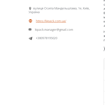
вулиця Осипа Мандельштама, 1е, Київ,
Україна
https://kipack.com.ua/
kipack.manager@gmail.com
+380978195020