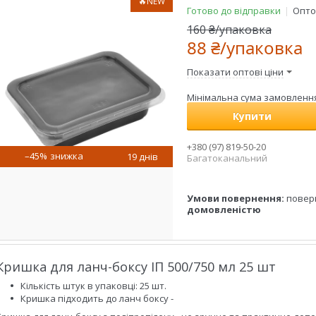
🔥NEW
Готово до відправки
Оптом
160 ₴/упаковка
88 ₴/упаковка
Показати оптові ціни
Мінімальна сума замовлення 
Купити
+380 (97) 819-50-20
–45%
19 днів
Багатоканальний
повер
домовленістю
Кришка для ланч-боксу ІП 500/750 мл 25 шт
Кількість штук в упаковці: 25 шт.
Кришка підходить до ланч боксу -