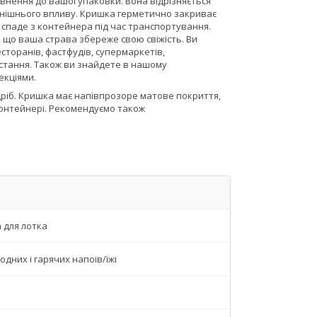
внення до вашої упаковки. Вона відрізняється
внішнього впливу. Кришка герметично закриває
 спаде з контейнера під час транспортування.
 що ваша страва збереже свою свіжість. Ви
сторанів, фастфудів, супермаркетів,
стання. Також ви знайдете в нашому
екціями.
дріб. Кришка має напівпрозоре матове покриття,
 контейнері. Рекомендуємо також
 для лотка
одних і гарячих напоїв/їжі