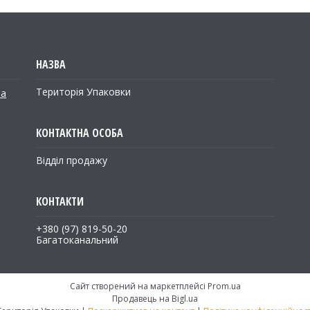
Територія Упаковки
на
Відділ продажу
+380 (97) 819-50-20
Багатоканальний
Сайт створений на маркетплейсі
Prom.ua
Продавець на Bigl.ua