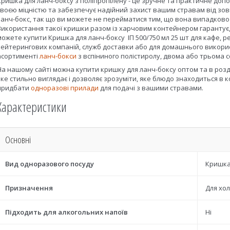
Кришка для ланч-боксу з поліпропілену - це зручне та практичне допо
своєю міцністю та забезпечує надійний захист вашим стравам від зо
ланч-бокс, так що ви можете не перейматися тим, що вона випадково
Використання такої кришки разом із харчовим контейнером гарантує,
можете купити Кришка для ланч-боксу ІП 500/750 мл 25 шт для кафе, ре
кейтерингових компаній, служб доставки або для домашнього викори
асортименті
ланч-бокси
з вспіниного полістиролу, двома або трьома с
На нашому сайті можна купити кришку для ланч-боксу оптом та в роз
яке стильно виглядає і дозволяє зрозуміти, яке блюдо знаходиться в
придбати
одноразові прилади
для подачі з вашими стравами.
Характеристики
Основні
Вид одноразового посуду
Кришка
Призначення
Для хол
Підходить для алкогольних напоїв
Ні