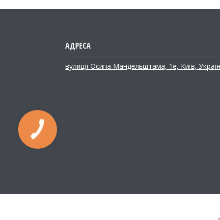
вулиця Осипа Мандельштама, 1е, Київ, Украї
КНОПКА
ЗВ'ЯЗКУ