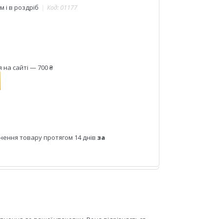
 і в роздріб
Код:
01177
на сайті — 700 ₴
нення товару протягом 14 днів
за