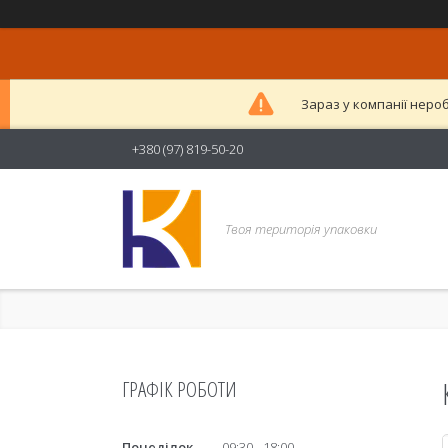
Зараз у компанії неро
+380 (97) 819-50-20
Твоя територія упаковки
ГРАФІК РОБОТИ
Понеділок
09:30
18:00