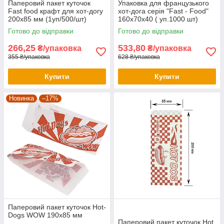
Паперовий пакет куточок
Упаковка для французького
Fast food крафт для хот-догу
хот-дога серія "Fast - Food"
200х85 мм (1уп/500/шт)
160х70х40 ( уп.1000 шт)
Готово до відправки
Готово до відправки
266,25
533,80
₴/упаковка
₴/упаковка
355 ₴/упаковка
628 ₴/упаковка
Купити
Купити
Новинка
–17%
Паперовий пакет куточок Hot-
Dogs WOW 190х85 мм
Паперовий пакет куточок Hot