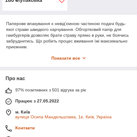
180
₴/упаковка
Паперове впакування є невід'ємною частиною подачі будь-
якої страви швидкого харчування. Обгортковий папір для
гамбургерів дозволяє брати страву прямо в руки, не боячись
забруднитись. Що робить процес вживання їжі максимально
приємним.
Інтернет магазин
"Kipack"
пропонує широкий асортимент
Показати все
обгорткового паперу та паперової упаковки для гамбургерів.
В наявності упаковка паперова для бургерів виготовлена ​​з
білого і бурого крафта з найрізноманітнішим дизайном. Вся
Про нас
наша продукція відповідає загальноприйнятим розмірам та
сертифікована відповідно до санітарних норм України та є
абсолютно безпечною для здоров'я. Обгортковий папір є і
97% позитивних з 501 відгука за рік
однобарвним і з різним колірним дизайном. Також
Працює з 27.05.2022
обгортковий папір та упаковка для бургерів може бути
виготовлена ​​за Вашим індивідуальним дизайном.
м. Київ
вулиця Осипа Мандельштама, 1е, Київ, Україна
Контакти