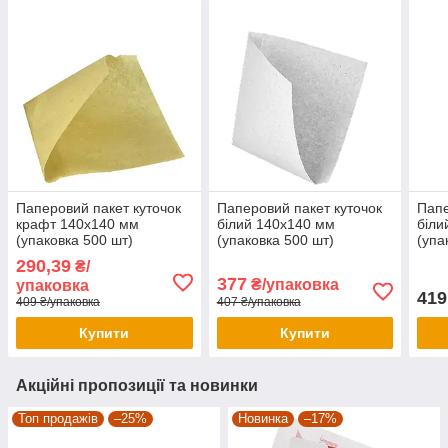
Паперовий пакет куточок
Паперовий пакет куточок
Папе
крафт 140х140 мм
білий 140х140 мм
біли
(упаковка 500 шт)
(упаковка 500 шт)
(упа
290,39
₴/
377
₴/упаковка
упаковка
419
409 ₴/упаковка
407 ₴/упаковка
Купити
Купити
Акційні пропозиції та новинки
Топ продажів
–25%
Новинка
–17%