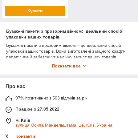
Купити
Бумажні пакети з прозорим вікном: ідеальний спосіб
упаковки ваших товарів
Бумажні пакети з прозорим вікном – це ідеальний спосіб
упаковки ваших товарів. Вони виготовлені з міцного крафт-
паперу, який забезпечує надійну захист ваших товарів.
Прозоре вікно дозволяє покупцям бачити, що знаходиться
Показати все
всередині пакета, що підвищує привабливість ваших товарів і
збільшує ймовірність їхньої покупки.
Бумажні пакети з прозорим вікном доступні в різних розмірах
Про нас
і формах, тому ви можете знайти ідеальний пакет для
упаковки ваших товарів. Вони також доступні в різних
97% позитивних з 503 відгуків за рік
кольорах, тому ви можете вибрати пакет, який відповідає
вашому бренду.
Працює з 27.05.2022
Бумажні пакети з прозорим вікном є екологічно чистим
м. Київ
рішенням для упаковки. Вони виготовлені з переробленої
вулиця Осипа Мандельштама, 1е, Київ, Україна
паперу та можуть бути перероблені після використання. Це
чудовий спосіб скоротити свій вуглецевий слід і внести свій
Контакти