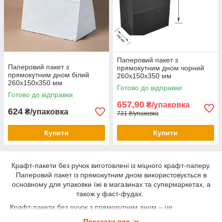
Паперовий пакет з
Паперовий пакет з
прямокутним дном чорний
прямокутним дном білий
260х150х350 мм
260х150х350 мм
Готово до відправки
Готово до відправки
657,90
₴/упаковка
624
₴/упаковка
731 ₴/упаковка
Купити
Купити
Крафт-пакети без ручок виготовлені із міцного крафт-паперу.
Паперовий пакет із прямокутним дном використовується в
основному для упаковки їжі в магазинах та супермаркетах, а
також у фаст-фудах.
Крафт-пакети без ручок з прямокутним дном – це
універсальний варіант упаковки, який підходить для
Показати все