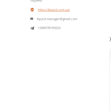
Україна
https://kipack.com.ua/
kipack.manager@gmail.com
+380978195020