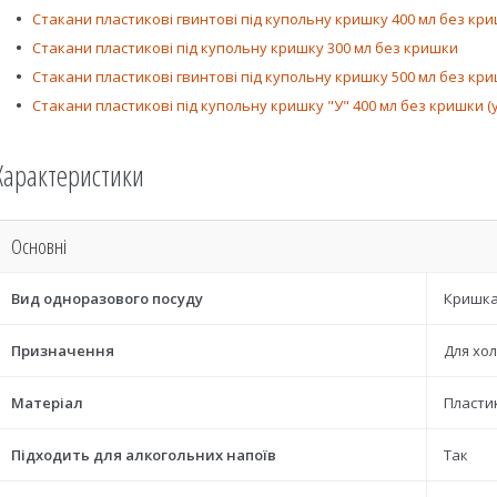
Стакани пластикові гвинтові під купольну кришку 400 мл без кр
Стакани пластикові під купольну кришку 300 мл без кришки
Стакани пластикові гвинтові під купольну кришку 500 мл без криш
Стакани пластикові під купольну кришку "У" 400 мл без кришки (у
Характеристики
Основні
Вид одноразового посуду
Кришка
Призначення
Для хол
Матеріал
Пласти
Підходить для алкогольних напоїв
Так