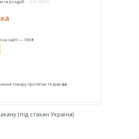
 і в роздріб
Код:
00635
вка
на сайті — 700 ₴
нення товару протягом 14 днів
за
кану (під стакан Україна)