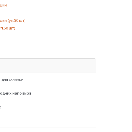
ишки
ки (уп.50 шт)
п.50 шт)
 для склянки
одних напоїв/їжі
к