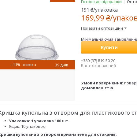
Готово до відправки
Оптом
191 ₴/упаковка
169,99 ₴/упако
Показати оптові ціни
Мінімальна сума замовлення 
Купити
+380 (97) 819-50-20
–11%
39 днів
Багатоканальний
повер
домовленістю
Кришка купольна з отвором для пластикового ста
Упаковка: 1 упаковка 100 шт.
Ящик: 10 упаковок
Кришка купольна з отвором призначена для стаканів: