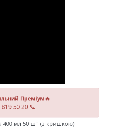
льний Преміум
🔥
 819 50 20 📞
 400 мл 50 шт (з кришкою)