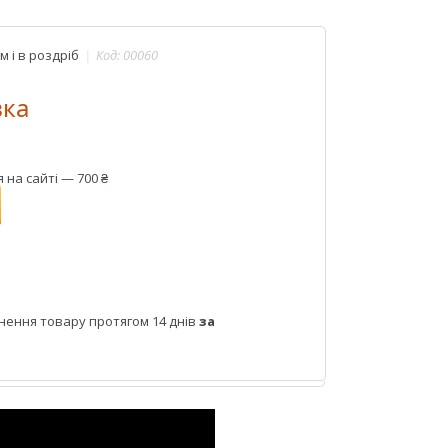
 і в роздріб
Код:
00060
вка
на сайті — 700 ₴
нення товару протягом 14 днів
за