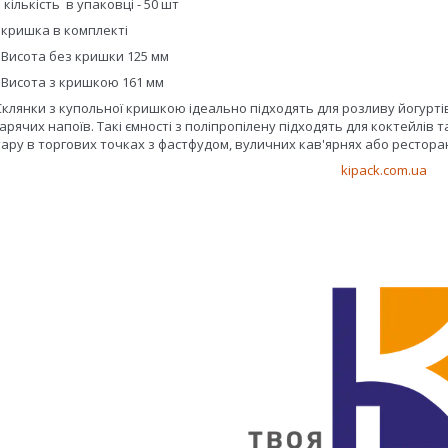
- кількість в упаковці - 50 шт
- кришка в комплекті
- Висота без кришки 125 мм
- Висота з кришкою 161 мм
Склянки з купольної кришкою ідеально підходять для розливу йогуртів,
гарячих напоїв. Такі ємності з поліпропілену підходять для коктейлів 
тару в торгових точках з фастфудом, вуличних кав'ярнях або рестора
kipack.com.ua