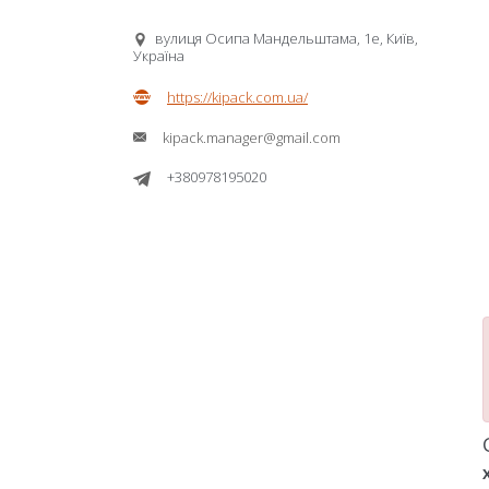
вулиця Осипа Мандельштама, 1е, Київ,
Україна
https://kipack.com.ua/
kipack.manager@gmail.com
+380978195020