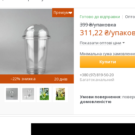
Преміум❤️
Готово до відправки
Оптом
399 ₴/упаковка
311,22 ₴/упако
Показати оптові ціни
Мінімальна сума замовлення 
Купити
+380 (97) 819-50-20
–22%
20 днів
Багатоканальний
повер
домовленістю