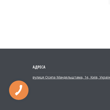
вулиця Осипа Мандельштама, 1е, Київ, Украї