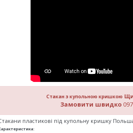
Щи
Стакан з купольною кришкою
Замовити швидко
097
Стакани пластикові під купольну кришку Польша
Характеристика: