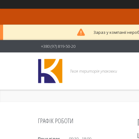
Зараз у компанії неро
+380 (97) 819-50-20
Твоя територія упаковки
ГРАФІК РОБОТИ
Понеділок
09:30
18:00