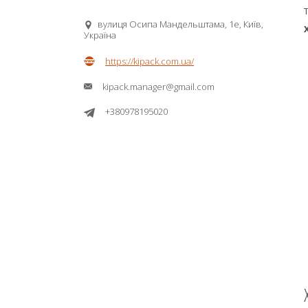
вулиця Осипа Мандельштама, 1е, Київ,
Україна
https://kipack.com.ua/
kipack.manager@gmail.com
+380978195020