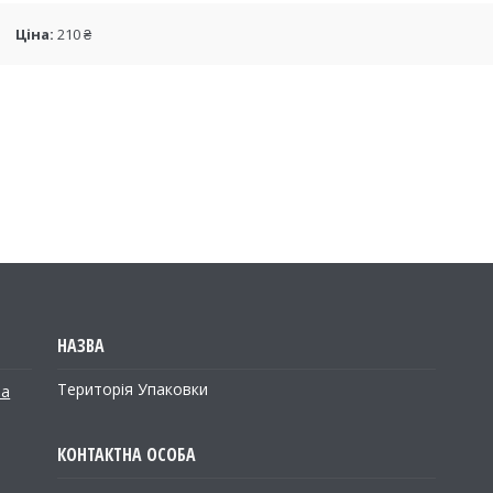
Ціна:
210 ₴
Територія Упаковки
на