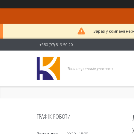
Зараз у компанії нер
+380 (97) 819-50-20
Твоя територія упаковки
ГРАФІК РОБОТИ
Понеділок
09:30
18:00