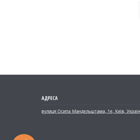
вулиця Осипа Мандельштама, 1е, Київ, Украї