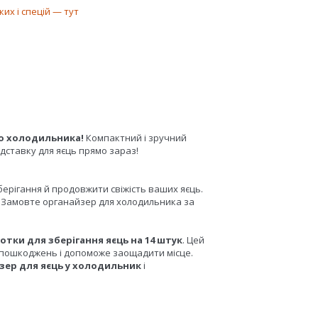
ких і спецій — тут
го холодильника!
Компактний і зручний
ідставку для яєць прямо зараз!
ерігання й продовжити свіжість ваших яєць.
і. Замовте органайзер для холодильника за
отки для зберігання яєць на 14 штук
. Цей
 пошкоджень і допоможе заощадити місце.
зер для яєць у холодильник
і