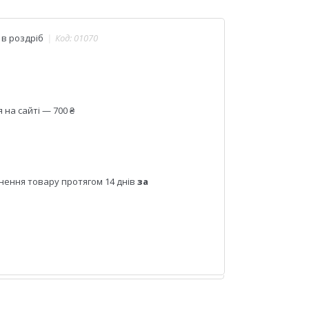
 в роздріб
Код:
01070
на сайті — 700 ₴
нення товару протягом 14 днів
за