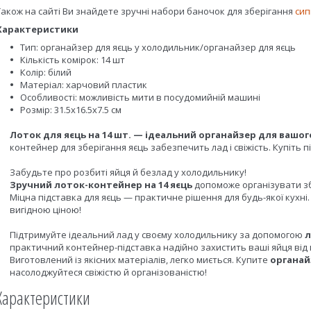
Також на сайті Ви знайдете зручні набори баночок для зберігання
сип
Характеристики
Тип: органайзер для яєць у холодильник/органайзер для яєць
Кількість комірок: 14 шт
Колір: білий
Матеріал: харчовий пластик
Особливості: можливість мити в посудомийній машині
Розмір: 31.5х16.5х7.5 см
Лоток для яєць на 14 шт. — ідеальний органайзер для вашо
контейнер для зберігання яєць забезпечить лад і свіжість. Купіть п
Забудьте про розбиті яйця й безлад у холодильнику!
Зручний лоток-контейнер на 14 яєць
допоможе організувати зб
Міцна підставка для яєць — практичне рішення для будь-якої кухн
вигідною ціною!
Підтримуйте ідеальний лад у своєму холодильнику за допомогою
л
практичний контейнер-підставка надійно захистить ваші яйця від
Виготовлений із якісних матеріалів, легко миється. Купите
органай
насолоджуйтеся свіжістю й організованістю!
Характеристики