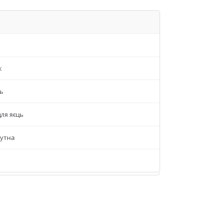
к
ць
ля яєць
утна