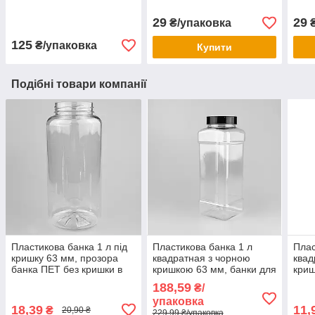
кольору
29
29
₴/упаковка
₴
125
₴/упаковка
Купити
Подібні товари компанії
Пластикова банка 1 л під
Пластикова банка 1 л
Плас
кришку 63 мм, прозора
квадратная з чорною
квад
банка ПЕТ без кришки в
кришкою 63 мм, банки для
криш
комплекті
сипучих (1/уп/5/шт)
бан
188,59
₴/
упаковка
18,39
11,
₴
20,90 ₴
229,99 ₴/упаковка