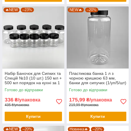
🔥NEW
–23%
NEW🔥
–20%
Набір Баночок для Сипких та
Пластикова банка 1 л з
Спецій №10 (10 шт.) 150 мл +
чорною кришкою 63 мм,
500 мл порядок на кухні за 1
банки для сипучих (1/уп/5/шт)
хв
Готово до відправки
Готово до відправки
336
175,99
₴/упаковка
₴/упаковка
435 ₴/упаковка
219,99 ₴/упаковка
Купити
Купити
🔥NEW
–20%
Новинка🔥
–20%