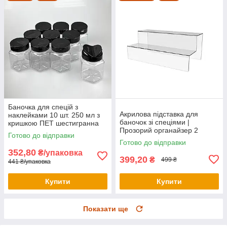
Баночка для спецій з
Акрилова підставка для
наклейками 10 шт. 250 мл з
баночок зі спеціями |
кришкою ПЕТ шестигранна
Прозорий органайзер 2
Готово до відправки
яруси | Кухонна поличка
Готово до відправки
352,80
₴/упаковка
399,20
₴
499 ₴
441 ₴/упаковка
Купити
Купити
Показати ще