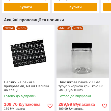
Купити
Купити
Акційні пропозиції та новинки
New🔥
–35%
🔥NEW
–29%
Наліпки на банки з
Пластикова банка 200 мл
приправами, 63 шт Наліпки
тубус з чорною кришкою 63
на спеції.
мм (1/уп/10шт)
Готово до відправки
Готово до відправки
109,70
289,99
₴/упаковка
₴/упаковка
169 ₴/упаковка
409,99 ₴/упаковка