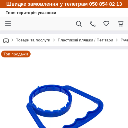
Швидке замовлення у телеграм 050 854 82 13
Твоя територія упаковки
Товари та послуги
Пластикові пляшки / Пет тари
Руч
Топ продажів