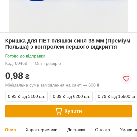
Кришка для ПЕТ пляшки синя 38 мм (Преміум
Польша) з контролем першого відкриття
Готово до відправки
Код: 00469
Опт і роздріб
0,98
₴
Мінімальна сума замовлення на сайті — 600 ₴
0,93 ₴
від 3100 шт.
0,89 ₴
від 6200 шт.
0,79 ₴
від 15500 шт
Купити
Опис
Характеристики
Доставка
Оплата
Умови п