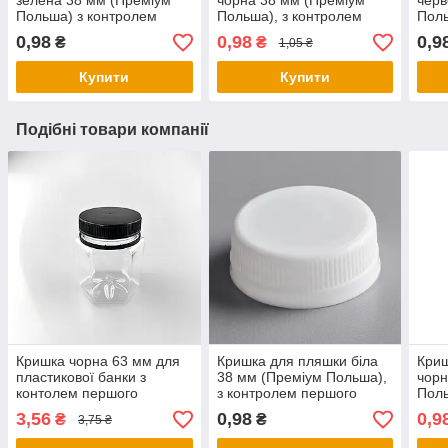
зелена 38 мм (Преміум
чорна 38 мм (Преміум
черв
Польша) з контролем
Польша), з контролем
Поль
першого відкриття
першого відкриття
перш
0,98
0,98
0,9
₴
₴
1,05 ₴
Купити
Купити
Подібні товари компанії
Кришка чорна 63 мм для
Кришка для пляшки біла
Кри
пластикової банки з
38 мм (Преміум Польша),
чорн
контолем першого
з контролем першого
Поль
відкриття
відкриття
перш
3,56
0,98
0,9
₴
₴
3,75 ₴