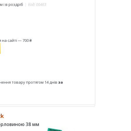
 і в роздріб
Код:
00463
на сайті — 700 ₴
нення товару протягом 14 днів
за
ck
 горловиною 38 мм