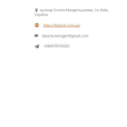
вулиця Осипа Мандельштама, 1е, Київ,
Україна
https://kipack.com.ua/
kipack.manager@gmail.com
+380978195020