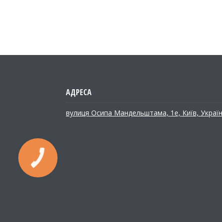
вулиця Осипа Мандельштама, 1е, Київ, Украї