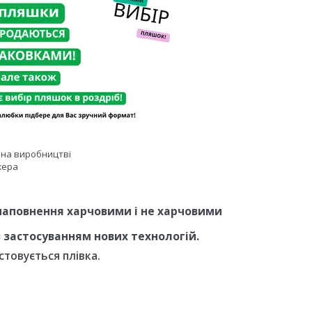
ї на виробництві
жера
наповнення харчовими і не харчовими
 застосуванням нових технологій.
товується плівка.