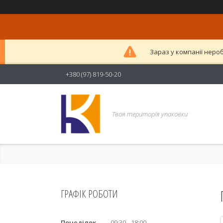
Зараз у компанії неро
+380 (97) 819-50-20
Твоя територія упаковки
ГРАФІК РОБОТИ
Понеділок
09:30
18:00