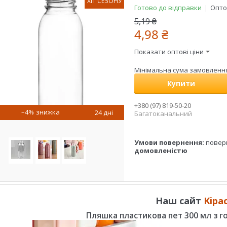
ХІТ СЕЗОНУ
Готово до відправки
Оптом
5,19 ₴
4,98 ₴
Показати оптові ціни
Мінімальна сума замовлення 
Купити
+380 (97) 819-50-20
–4%
24 дні
Багатоканальний
повер
домовленістю
Наш сайт
Kipa
Пляшка пластикова пет 300 мл з