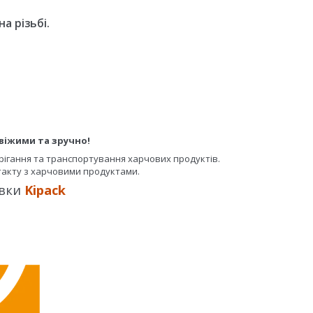
а різьбі.
свіжими та зручно!
ерігання та транспортування харчових продуктів.
нтакту з харчовими продуктами.
вки
Kipack