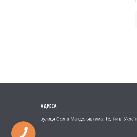
вулиця Осипа Мандельштама, 1е, Київ, Украї