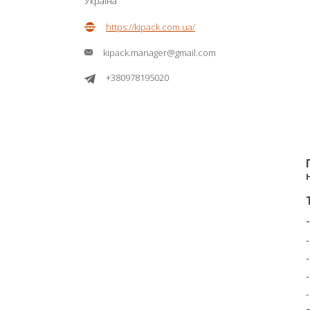
Україна
https://kipack.com.ua/
kipack.manager@gmail.com
+380978195020