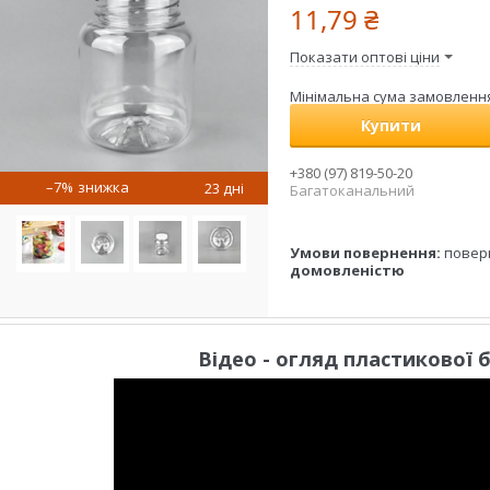
11,79 ₴
Показати оптові ціни
Мінімальна сума замовлення 
Купити
+380 (97) 819-50-20
–7%
23 дні
Багатоканальний
повер
домовленістю
Відео - огляд пластикової 