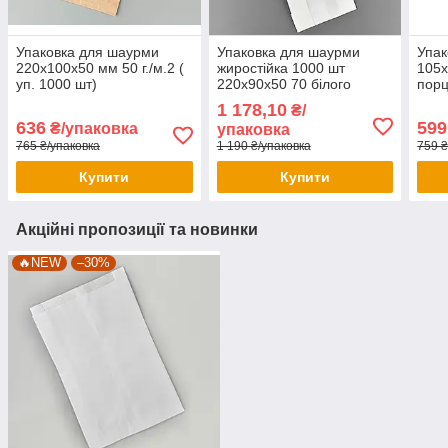
Упаковка для шаурми
Упаковка для шаурми
Упак
220х100х50 мм 50 г./м.2 (
жиростійка 1000 шт
105х
уп. 1000 шт)
220х90х50 70 білого
порц
кольору
1 178,10
₴/
636
599
₴/упаковка
упаковка
765 ₴/упаковка
1 190 ₴/упаковка
759 
Купити
Купити
Акційні пропозиції та новинки
🔥NEW
–30%