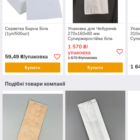
Серветка Барна Біла
Упаковка для Чебуреків
Упак
(1уп/500шт)
270х160х80 мм
310
Супержиростійка біла
Супе
уп/1
1 570
₴/
упаковка
59,49
₴/упаковка
1 670 ₴/упаковка
1 6
Купити
Купити
Подібні товари компанії