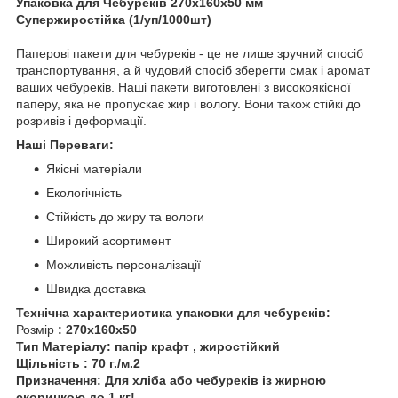
Упаковка для Чебуреків 270х160х50 мм
Супержиростійка (1/уп/1000шт)
Паперові пакети для чебуреків - це не лише зручний спосіб
транспортування, а й чудовий спосіб зберегти смак і аромат
ваших чебуреків. Наші пакети виготовлені з високоякісної
паперу, яка не пропускає жир і вологу. Вони також стійкі до
розривів і деформації.
Наші Переваги:
Якісні матеріали
Екологічність
Стійкість до жиру та вологи
Широкий асортимент
Можливість персоналізації
Швидка доставка
Технічна характеристика упаковки для чебуреків:
Розмір
: 270х160х50
Тип Матеріалу: папір крафт , жиростійкий
Щільність : 70 г./м.2
Призначення: Для хліба або чебуреків із жирною
скоринкою до 1 кг!