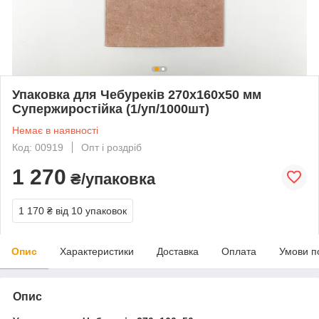
Упаковка для Чебуреків 270х160х50 мм
Супержиростійка (1/уп/1000шт)
Немає в наявності
Код: 00919
Опт і роздріб
1 270
₴/упаковка
1 170 ₴
від 10 упаковок
Опис
Характеристики
Доставка
Оплата
Умови п
Опис