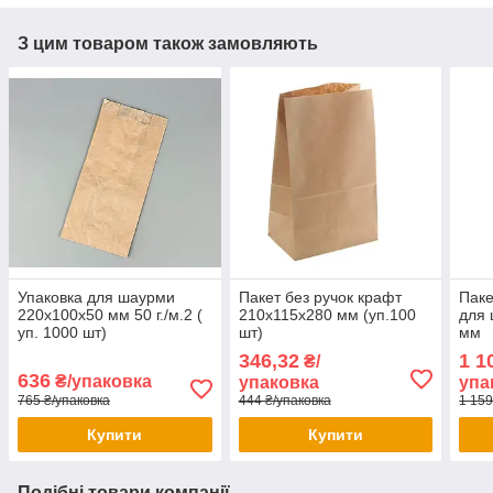
З цим товаром також замовляють
Упаковка для шаурми
Пакет без ручок крафт
Паке
220х100х50 мм 50 г./м.2 (
210x115x280 мм (уп.100
для
уп. 1000 шт)
шт)
мм
346,32
1 1
₴/
636
₴/упаковка
упаковка
упа
765 ₴/упаковка
444 ₴/упаковка
1 159
Купити
Купити
Подібні товари компанії