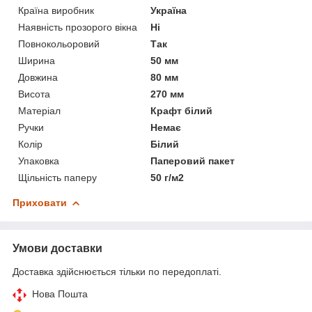
Країна виробник
Україна
Наявність прозорого вікна
Ні
Повнокольоровий
Так
Ширина
50 мм
Довжина
80 мм
Висота
270 мм
Матеріал
Крафт білий
Ручки
Немає
Колір
Білий
Упаковка
Паперовий пакет
Щільність паперу
50 г/м2
Приховати
Умови доставки
Доставка здійснюється тільки по передоплаті.
Нова Пошта