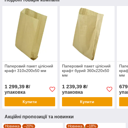
Паперовий пакет цілісний
Паперовий пакет цілісний
Папе
крафт 310х200х50 мм
крафт бурий 360х220х50
краф
мм
мм
1 299,39
1 239,39
679
₴/
₴/
упаковка
упаковка
упа
Купити
Купити
Акційні пропозиції та новинки
Новинка
–20%
Новинка
–18%