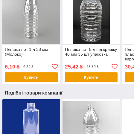
Пляшка пет 1 л 38 мм
Пляшка пет 5 л під кришку
Пляш
(Молоко)
48 мм 35 шт упаковка
плас
виро
6,10
25,42
30,
₴
₴
6,29 ₴
28,89 ₴
Купити
Купити
Подібні товари компанії