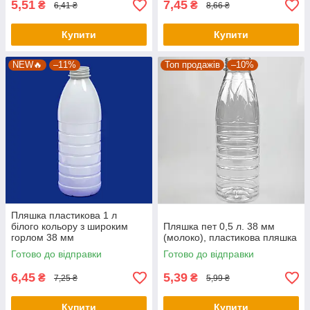
5,51
7,45
₴
₴
6,41 ₴
8,66 ₴
Купити
Купити
NEW🔥
–11%
Топ продажів
–10%
Пляшка пластикова 1 л
білого кольору з широким
Пляшка пет 0,5 л. 38 мм
горлом 38 мм
(молоко), пластикова пляшка
Готово до відправки
Готово до відправки
6,45
5,39
₴
₴
7,25 ₴
5,99 ₴
Купити
Купити