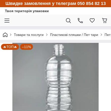
Швидке замовлення у телеграм 050 854 82 13
Твоя територія упаковки
Товари та послуги
Пластикові пляшки / Пет тари
Пет
🔥ТОП🔥
–11%