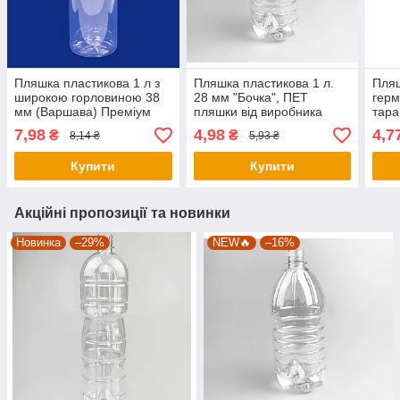
Пляшка пластикова 1 л з
Пляшка пластикова 1 л.
Пляш
широкою горловиною 38
28 мм "Бочка", ПЕТ
герм
мм (Варшава) Преміум
пляшки від виробника
тара
пет тара
7,98
4,98
4,7
₴
₴
8,14 ₴
5,93 ₴
Купити
Купити
Акційні пропозиції та новинки
Новинка
–29%
NEW🔥
–16%