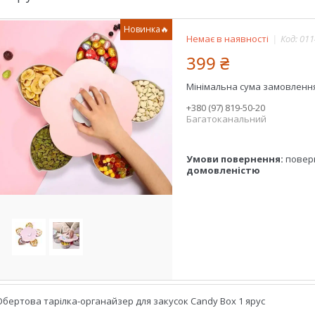
Новинка🔥
Немає в наявності
Код:
011
399 ₴
Мінімальна сума замовлення 
+380 (97) 819-50-20
Багатоканальний
повер
домовленістю
Обертова тарілка-органайзер для закусок Candy Box 1 ярус