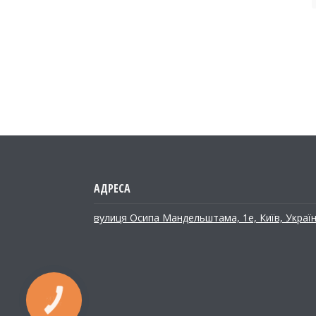
вулиця Осипа Мандельштама, 1е, Київ, Украї
КНОПКА
ЗВ'ЯЗКУ