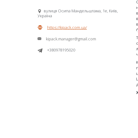
вулиця Осипа Мандельштама, 1е, Київ,
Україна
https://kipack.com.ua/
kipack.manager@gmail.com
+380978195020