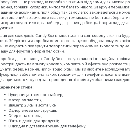
Candy Box — це розкладна коробка з п'ятьма відділами, у які можна ро
насіння, горішки, сухарики, чипси та багато іншого. Зверху є переми
вашими смаколиками, після обіду так само легко закривається й мож
виготовлений із харчового пластику, тож можна не боятися зберігати 
використовувати як органайзер для різних дрібниць. Наприклад, для
ґудзиків
Таця для солодощів Candy Box впишеться і на святковому столі на будь
святі. Зберігається коробка компактно: завдяки вбудованому механізм
лише акуратно повернути поворотний перемикач квіткового типу на в
чашу для фруктів у формі пелюстки.
Коробка для солодощів Candy Box — це унікальна інноваційна тарілка
пристрій дасть вам змогу красиво, компактно й ефективно розкласти рі
цукати, зефір, насіння, чипси тощо. Усім, чим ви любите насолоджуватис
Цукерниця забезпечена також тримачем для телефона, досить відкину
для приємного часу під час проведення зі своїми улюбленими солодо
Характеристика:
Цукерниця, таця-органайзер;
Матеріал пластик;
Діаметр 28 см; висота 8 см;
Однорівнева конструкція;
Обертова основа;
П'ять відсіків для продукції;
Відкидна підставка-тримач для телефону;