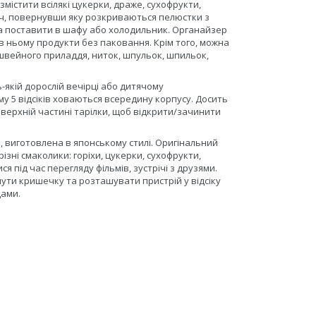
змістити всілякі цукерки, драже, сухофрукти,
кач, повернувши яку розкриваються пелюстки з
на поставити в шафу або холодильник. Органайзер
в ньому продукти без паковання. Крім того, можна
 швейного приладдя, ниток, шпульок, шпильок,
-якій дорослій вечірці або дитячому
у 5 відсіків ховаються всередину корпусу. Досить
ерхній частині тарілки, щоб відкрити/зачинити
, виготовлена в японському стилі. Оригінальний
зні смаколики: горіхи, цукерки, сухофрукти,
я під час перегляду фільмів, зустрічі з друзями.
ти кришечку та розташувати пристрій у відсіку
щами.