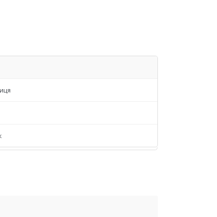
иця
к