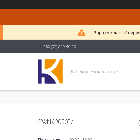
Зараз у компанії неро
+380 (97) 819-50-20
Твоя територія упаковки
ГРАФІК РОБОТИ
Понеділок
09:30
18:00