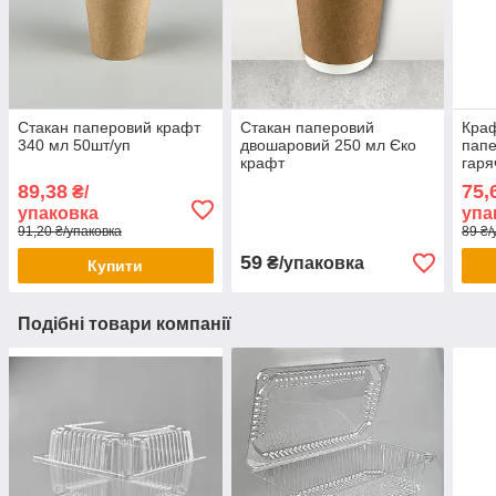
Стакан паперовий крафт
Стакан паперовий
Краф
340 мл 50шт/уп
двошаровий 250 мл Єко
папе
крафт
гаря
89,38
75,
₴/
упаковка
упа
91,20 ₴/упаковка
89 ₴/
59
₴/упаковка
Купити
Подібні товари компанії