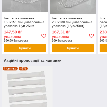
Блістерна упаковка
Блістерна упаковка
Конт
155х151 мм універсальна
230х130 мм універсальна
сала
упаковка 1 уп 25шт
упаковка (1/уп/25шт)
(1/у
дост
147,50
167,31
238
₴/
₴/
упаковка
упаковка
упа
156,50 ₴/упаковка
169 ₴/упаковка
265 ₴
Купити
Купити
Акційні пропозиції та новинки
Новинка
–1%