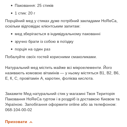
Паковання: 25 стиків
1 стик: 20 г
Порційний мед у стиках дуже потрібний закладами HoReCa,
оскільки відповідає клієнтським запитам:
мед зберігається в індивідуальному пакованні
зручно брати із собою в поїздку
порція на один раз
Побалуйте своїх гостей корисними смаколиками.
Натуральний мед містить майже всі мікроелементи. Його
називають комовою вітамінів — у ньому містяться В1, В2, В6,
Е, К, С, провітамін А, каротин, фолієва кислота.
Закажите Мед натуральний стик у магазині Твоя Територія
Паковання HoReCa гуртом і в роздріб із доставкою Києвом та
Україною. Запобігання оформити online або за телефоном:
068-104-00-02
Приховати