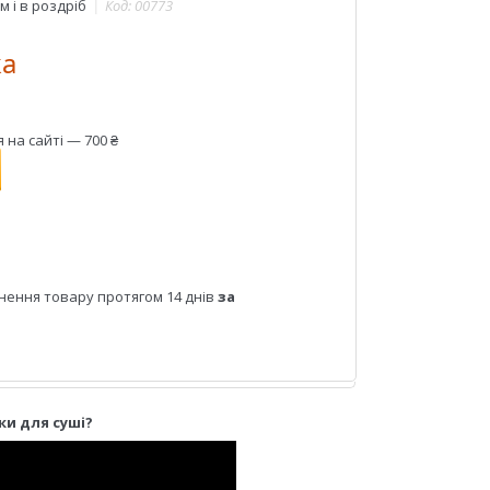
 і в роздріб
Код:
00773
ка
на сайті — 700 ₴
нення товару протягом 14 днів
за
и для суші?