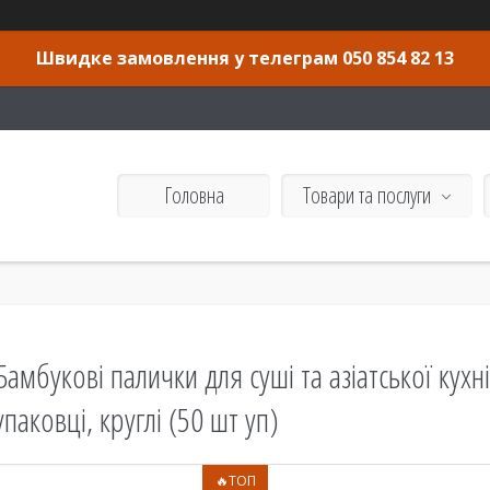
Швидке замовлення у телеграм 050 854 82 13
Головна
Товари та послуги
Бамбукові палички для суші та азіатської кухн
упаковці, круглі (50 шт уп)
🔥ТОП