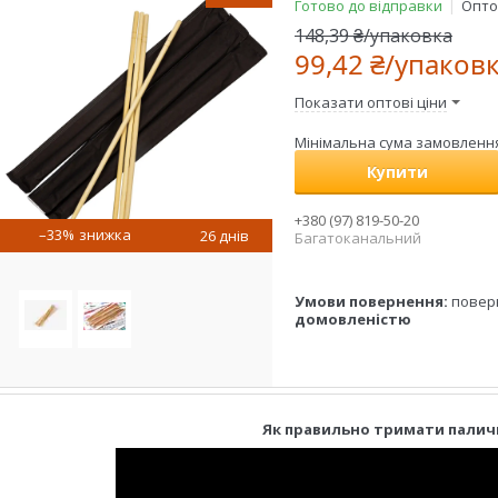
Готово до відправки
Оптом
148,39 ₴/упаковка
99,42 ₴/упаков
Показати оптові ціни
Мінімальна сума замовлення 
Купити
+380 (97) 819-50-20
–33%
26 днів
Багатоканальний
повер
домовленістю
Як правильно тримати паличк