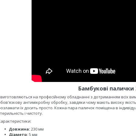
Бамбукові палички 
- виготовляються на професійному обладнанні з дотриманням всіх вим
обов'язкову антимікробну обробку, завдяки чому мають високу якість. 
розламати їх досить просто. Кожна пара паличок поміщена в індивід
стерильність і чистоту.
Характеристики:
Довжина:
230 мм
Діаметр
: 5 мм