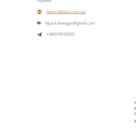
Україна
https://kipack.com.ua/
kipack.manager@gmail.com
+380978195020