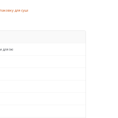
паковку для суші
 для їжі
й