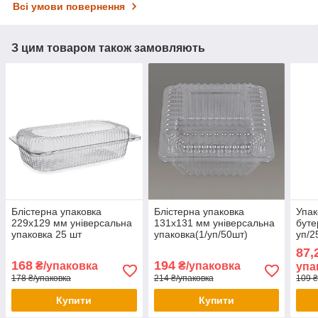
Всі умови повернення
З цим товаром також замовляють
Блістерна упаковка
Блістерна упаковка
Упак
229х129 мм універсальна
131х131 мм універсальна
буте
упаковка 25 шт
упаковка(1/уп/50шт)
уп/2
упак
87,
стра
168
194
₴/упаковка
₴/упаковка
упа
178 ₴/упаковка
214 ₴/упаковка
109 ₴
Купити
Купити