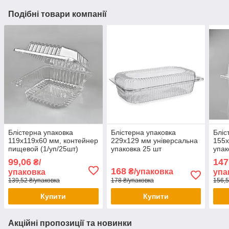
Подібні товари компанії
Блістерна упаковка
Блістерна упаковка
Бліс
119x119x60 мм, контейнер
229х129 мм універсальна
155х
пищевой (1/уп/25шт)
упаковка 25 шт
упак
99,06
147
₴/
168
₴/упаковка
упаковка
упа
139,52 ₴/упаковка
178 ₴/упаковка
156,5
Купити
Купити
Акційні пропозиції та новинки