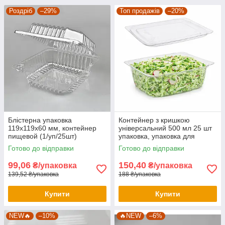
Роздріб
–29%
Топ продажів
–20%
Блістерна упаковка
Контейнер з кришкою
119x119x60 мм, контейнер
універсальний 500 мл 25 шт
пищевой (1/уп/25шт)
упаковка, упаковка для
кулінарії
Готово до відправки
Готово до відправки
99,06
150,40
₴/упаковка
₴/упаковка
139,52 ₴/упаковка
188 ₴/упаковка
Купити
Купити
NEW🔥
–10%
🔥NEW
–6%