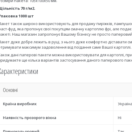
Розміри пакета: 105х100х50 мм.
Щільність 70 г/м2.
Упаковка 1000 шт
Пакет також широко використовують для продажу пиріжків, пампушок,
фаст-фуд, яка пропонує свої покупцям смачну картоплю фрі, але подає 
пакеті. Наш магазин запропонує Вашому бізнесу не просто паперовий п
Пакет дуже добре лежить в руці, з нього дуже комфортно діставати см
отримувати максимум задоволення від поїдання саме Вашої картоплі.
Також дані паперові пакети можна використовувати для картоплі, при
придумаєте ще кілька варіантів застосування даного паперового пак
Характеристики
Основні
Країна виробник
Україн
Наявність прозорого вікна
Ні
Повнокольоровий
Так