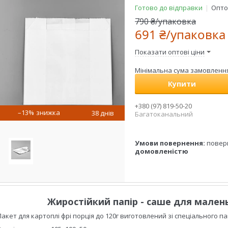
Готово до відправки
Оптом
790 ₴/упаковка
691 ₴/упаковка
Показати оптові ціни
Мінімальна сума замовлення 
Купити
+380 (97) 819-50-20
–13%
38 днів
Багатоканальний
повер
домовленістю
Жиростійкий папір - саше для малень
Пакет для картоплі фрі порція до 120г виготовлений зі спеціального пап