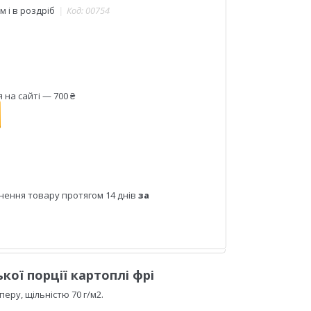
 і в роздріб
Код:
00754
на сайті — 700 ₴
нення товару протягом 14 днів
за
кої порції картоплі фрі
еру, щільністю 70 г/м2.