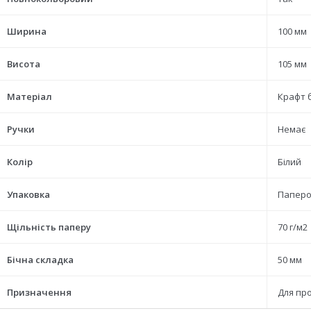
Ширина
100 мм
Висота
105 мм
Матеріал
Крафт 
Ручки
Немає
Колір
Білий
Упаковка
Паперо
Щільність паперу
70 г/м2
Бічна складка
50 мм
Призначення
Для пр