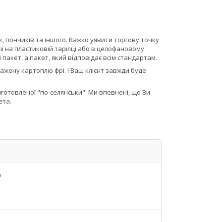
 пончиків та іншого. Важко уявити торгову точку
її на пластиковій тарілці або в целофановому
акет, а пакет, який відповідає всім стандартам.
ажену картоплю фрі. І Ваш клієнт завжди буде
готовленої "по-селянськи". Ми впевнені, що Ви
ета.
а