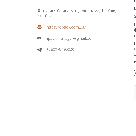
вулиця Осипа Мандельштама, 1е, Київ,
Україна
https://kipack.com.ua/
kipack.manager@gmail.com
+380978195020