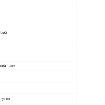
білий
вий пакет
одуктів