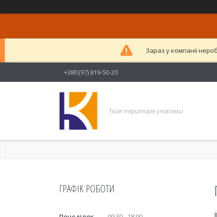
Зараз у компанії неро
+380 (97) 819-50-20
Твоя територія упаковки
ГРАФІК РОБОТИ
Понеділок
09:30
18:00